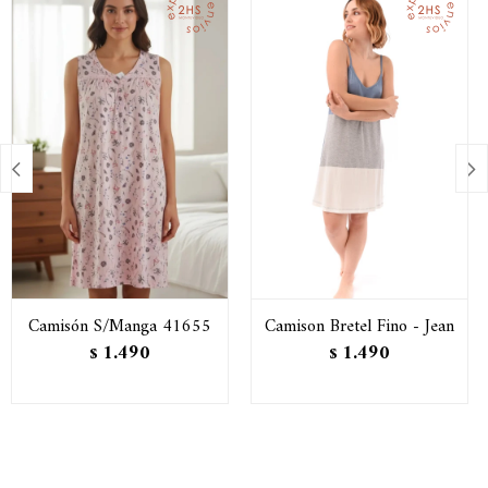


Camisón S/Manga 41655
Camison Bretel Fino - Jean
1.490
1.490
$
$