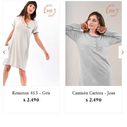


Remeron 453 - Gris
Camisón Cartera - Jean
2.490
2.490
$
$