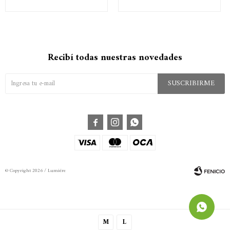
Recibí todas nuestras novedades
SUSCRIBIRME



© Copyright 2026 / Lumiére
M
L