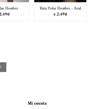
olar Hombre
Bata Polar Hombre - Azul
Ba
2.490
2.490
$
E
Mi cuenta