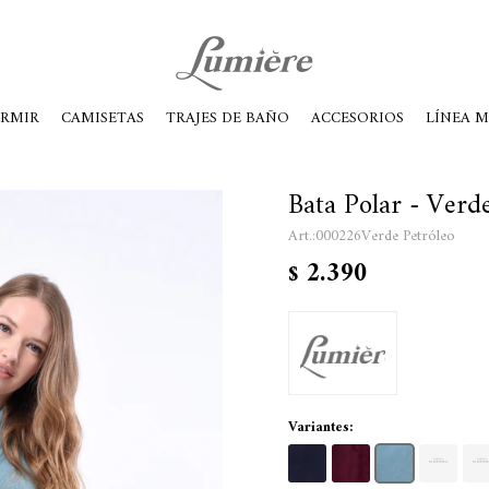
ábados de 10 a 14
ORMIR
CAMISETAS
TRAJES DE BAÑO
ACCESORIOS
LÍNEA 
Bata Polar - Verd
000226Verde Petróleo
2.390
$
Variantes: