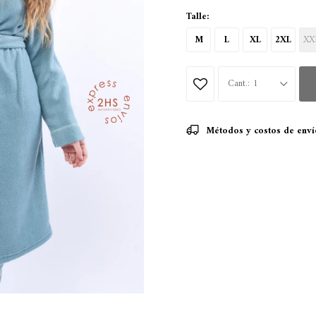
Talle:
M
L
XL
2XL
XX
1
Métodos y costos de enví