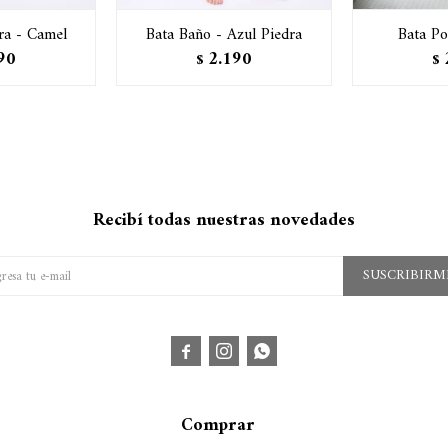
ra - Camel
Bata Baño - Azul Piedra
Bata P
90
2.190
$
$
Recibí todas nuestras novedades
SUSCRIBIRM



Comprar