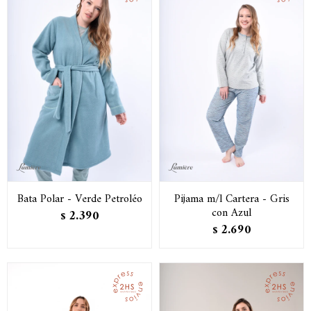
Bata Polar - Verde Petroléo
Pijama m/l Cartera - Gris
con Azul
2.390
$
2.690
$