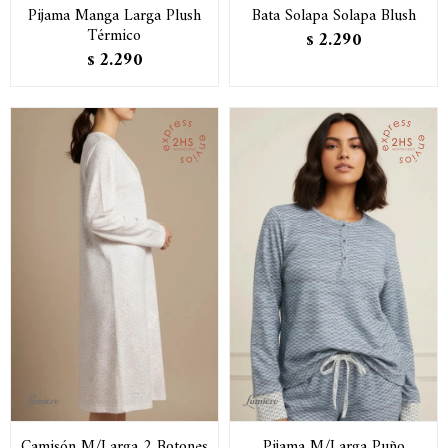
Pijama Manga Larga Plush
Bata Solapa Solapa Blush
Térmico
2.290
$
2.290
$
Camisón M/Larga 2 Botones
Pijama M/Larga Puño