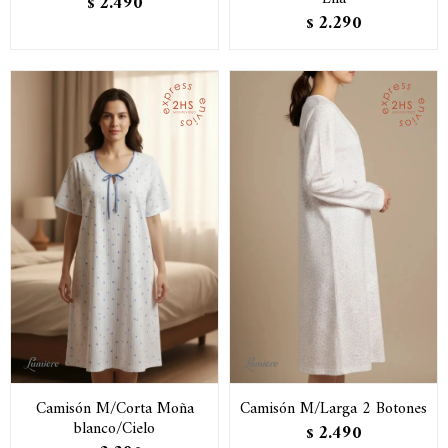
2.490
$
2.290
$
Camisón M/Corta Moña
Camisón M/Larga 2 Botones
blanco/Cielo
2.490
$