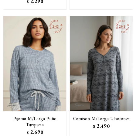
2.290
$
Pijama M/Larga Puño
Camison M/Larga 2 botones
Turquesa
2.490
$
2.690
$