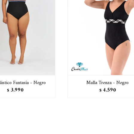
lástico Fantasía - Negro
Malla Trenza - Negro
3.990
4.590
$
$