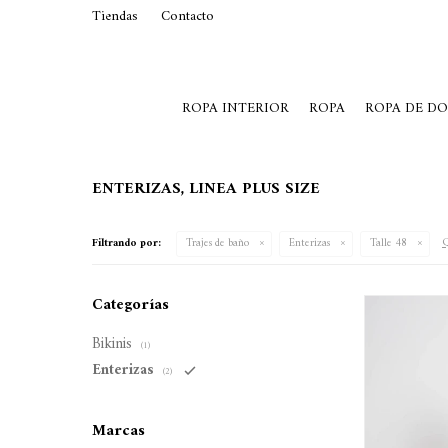
Tiendas
Contacto
29015369
Lunes a Viernes de 10 a 19 y S
ROPA INTERIOR
ROPA
ROPA DE D
ENTERIZAS, LINEA PLUS SIZE
Q
Filtrando por:
Trajes de baño
Enterizas
Talle 48
Categorías
Bikinis
(1)
Enterizas
(2)
Marcas