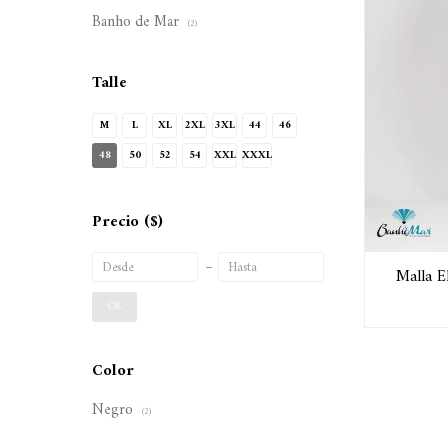
Banho de Mar
(2)
Talle
M
L
XL
2XL
3XL
44
46
48
50
52
54
XXL
XXXL
Precio
($)
Malla E
OK
Color
Negro
(2)