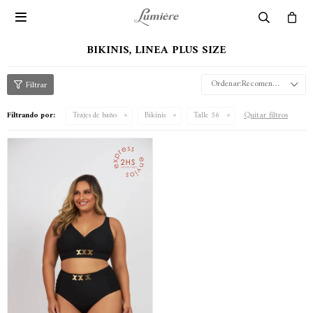

BIKINIS, LINEA PLUS SIZE
Recomendados
Quitar filtros
Filtrando por:
Trajes de baño
Bikinis
Talle 56