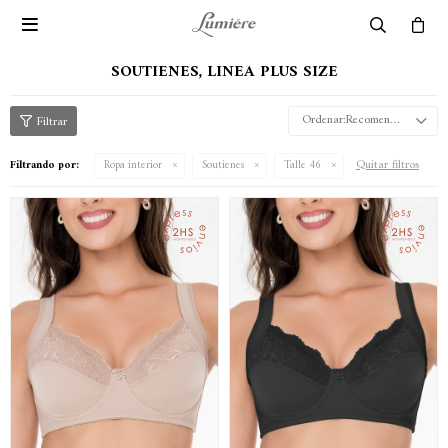

SOUTIENES, LINEA PLUS SIZE
Recomendados
Quitar filtros
Filtrando por:
Ropa interior
Soutienes
Talle 46