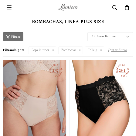

BOMBACHAS, LINEA PLUS SIZE
Recomendados
Quitar filtros
Filtrando por:
Ropa interior
Bombachas
Talle g