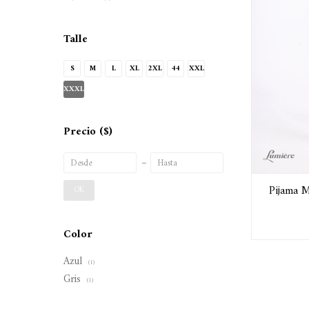
Talle
S
M
L
XL
2XL
44
XXL
XXXL
Precio
($)
Pijama M
OK
Color
Azul
(1)
Gris
(1)