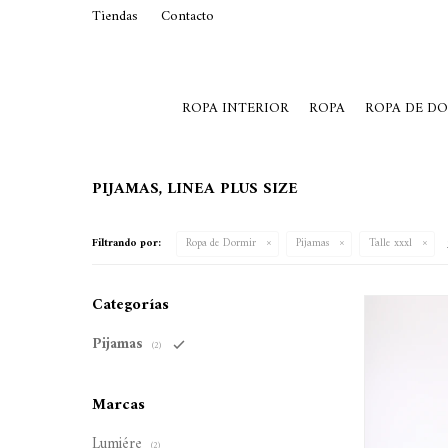
Tiendas
Contacto
29015369
Lunes a Viernes de 10 a 19 y S
ROPA INTERIOR
ROPA
ROPA DE D
PIJAMAS, LINEA PLUS SIZE
Filtrando por:
Ropa de Dormir
Pijamas
Talle xxxl
Categorías
Pijamas
(2)
Marcas
Lumiére
(2)