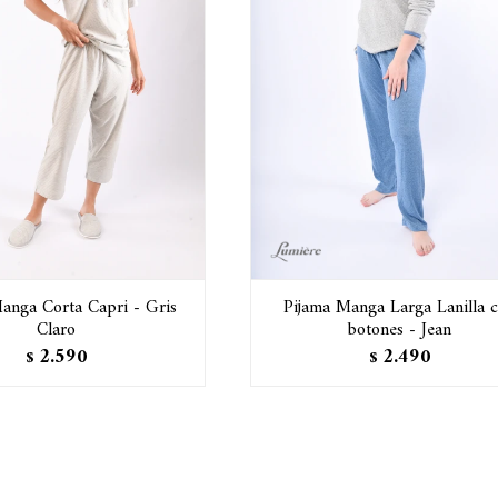
anga Corta Capri - Gris
Pijama Manga Larga Lanilla 
Claro
botones - Jean
2.590
2.490
$
$