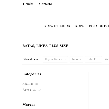
Tiendas
Contacto
29015369
Lunes a Viernes de 10 a 19 y S
ROPA INTERIOR
ROPA
ROPA DE D
BATAS, LINEA PLUS SIZE
Qui
Filtrando por:
Ropa de Dormir
Batas
Talle 44
Categorías
Pijamas
(1)
Batas
(1)
Marcas