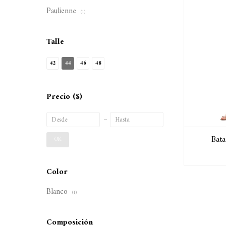
Paulienne
(1)
Talle
42
44
46
48
Precio
($)
Bata
OK
Color
Blanco
(1)
Composición