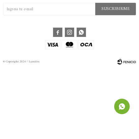
SUSCRIBIRME



© Copyright 2026 / Lumiére
Fenicio