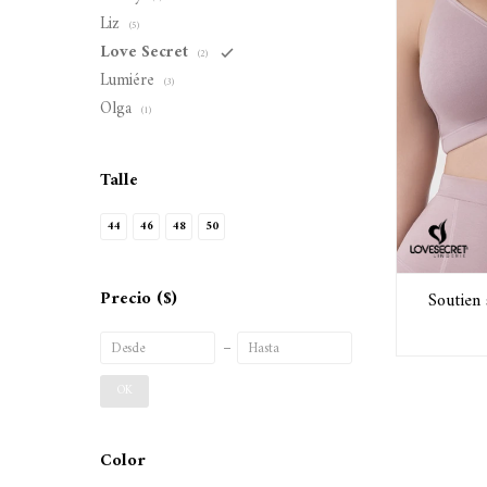
Liz
(5)
Love Secret
(2)
Lumiére
(3)
Olga
(1)
Talle
44
46
48
50
Precio
($)
Soutien
OK
Color