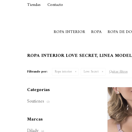
Tiendas
Contacto
29015369
Lunes a Viernes de 10 a 19 y S
ROPA INTERIOR
ROPA
ROPA DE D
ROPA INTERIOR LOVE SECRET, LINEA MODE
Quitar filtros
Filtrando por:
Ropa interior
Love Secret
Categorías
Soutienes
(2)
Marcas
Dilady
(4)