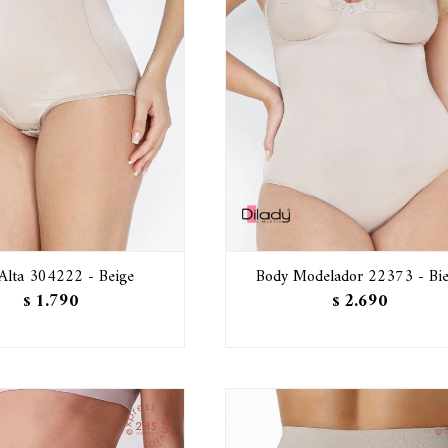
 Alta 304222 - Beige
Body Modelador 22373 - Bi
1.790
2.690
$
$