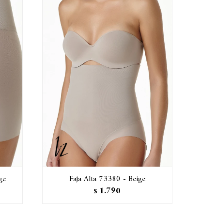
ge
Faja Alta 73380 - Beige
1.790
$