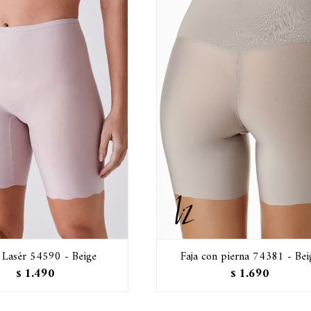
 Lasér 54590 - Beige
Faja con pierna 74381 - Bei
1.490
1.690
$
$