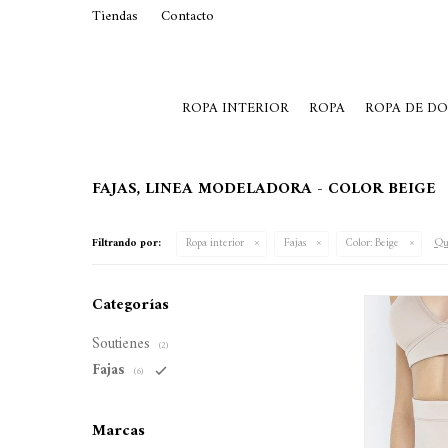
Tiendas
Contacto
29015369
Lunes a Viernes de 10 a 19 y S
ROPA INTERIOR
ROPA
ROPA DE D
FAJAS, LINEA MODELADORA - COLOR BEIGE
Qui
Filtrando por:
Ropa interior
Fajas
Color:
Beige
Categorías
Soutienes
(2)
Fajas
(6)
Marcas