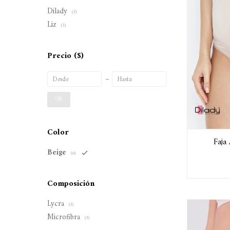
Dilady
(3)
Liz
(3)
Precio
($)
OK
Color
Faja
Beige
(6)
Composición
Lycra
(3)
Microfibra
(3)