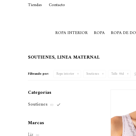
Tiendas
Contacto
29015369
Lunes a Viernes de 10 a 19 y S
ROPA INTERIOR
ROPA
ROPA DE D
SOUTIENES, LINEA MATERNAL
Q
Filtrando por:
Ropa interior
Soutienes
Talle 46d
Categorías
Soutienes
(1)
Marcas
Liz
(1)