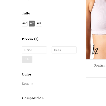
Talle
46C
46D
48B
Precio
($)
OK
Soutien
Color
Rosa
(1)
Composición