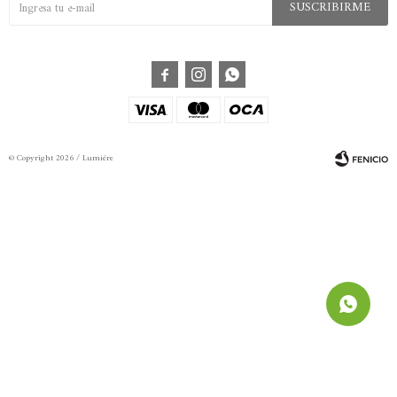
SUSCRIBIRME



© Copyright 2026 / Lumiére
Fenicio