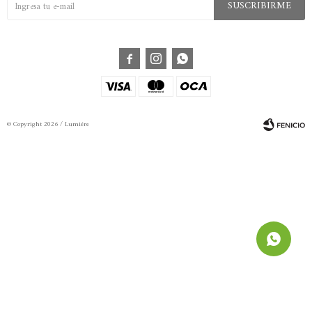
SUSCRIBIRME



© Copyright 2026 / Lumiére
Fenicio