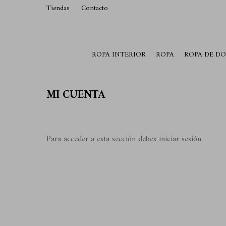
Tiendas
Contacto
29015369
Lunes a Viernes de 10 a 19 y S
ROPA INTERIOR
ROPA
ROPA DE D
MI CUENTA
Para acceder a esta sección debes
iniciar sesión
.