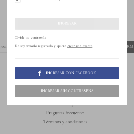
INGRESAR
Recibí todas nuestras novedades
Olvidé mi contraseña
SUSCRIBIRM
No soy usuario registrado y quiero
crear una cuenta
.



INGRESAR CON FACEBOOK

Comprar
INGRESAR SIN CONTRASEÑA
Como comprar
Preguntas frecuentes
Términos y condiciones