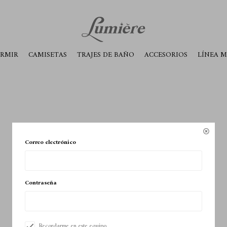
ábados de 10 a 14
ORMIR
CAMISETAS
TRAJES DE BAÑO
ACCESORIOS
LÍNEA 

Correo electrónico
Contraseña
Recordarme en este equipo.