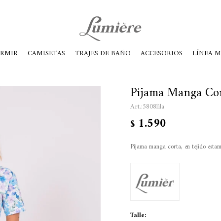
ábados de 10 a 14
ORMIR
CAMISETAS
TRAJES DE BAÑO
ACCESORIOS
LÍNEA 
Pijama Manga Cort
5808lila
1.590
$
Pijama manga corta, en tejido est
Talle: