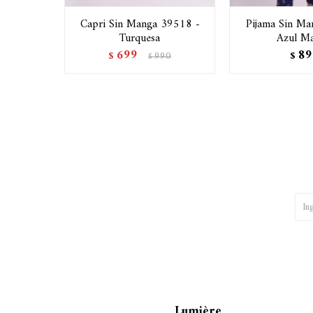
Capri Sin Manga 39518 -
Pijama Sin Ma
Turquesa
Azul Ma
699
89
$
990
$
$
Lumière