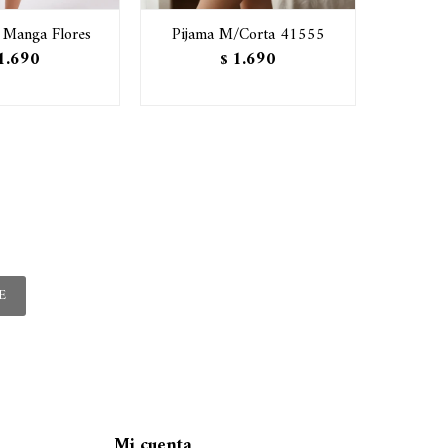
n Manga Flores
Pijama M/Corta 41555
Pijam
1.690
1.690
$
E
Mi cuenta