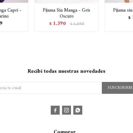
nga Capri -
Pijama Sin Manga - Gris
Pijama si
rino
Oscuro
$
9
1.390
$
1.690
$
Recibí todas nuestras novedades
SUSCRIBIRM



Comprar