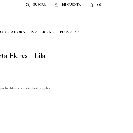
0
$
MODELADORA
MATERNAL
PLUS SIZE
a Flores - Lila
ampado. Muy cómodo short amplio .