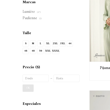
Marcas
Lumiére
(47)
Paulienne
(2)
Talle
S
M
L
XL
2XL
3XL
44
46
48
50
XXL
XXXL
Precio
($)
Pijam
OK
Especiales