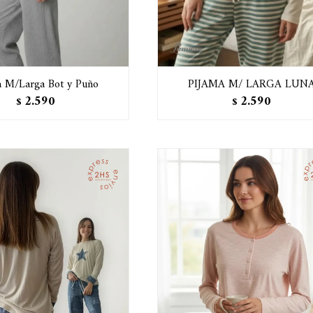
a M/Larga Bot y Puño
PIJAMA M/ LARGA LUN
2.590
2.590
$
$