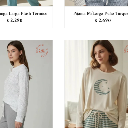
anga Larga Plush Térmico
Pijama M/Larga Puño Turque
2.290
2.690
$
$