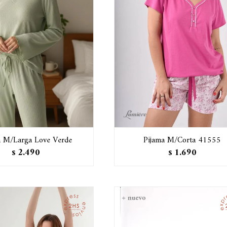
a M/Larga Love Verde
Pijama M/Corta 41555
2.490
1.690
$
$