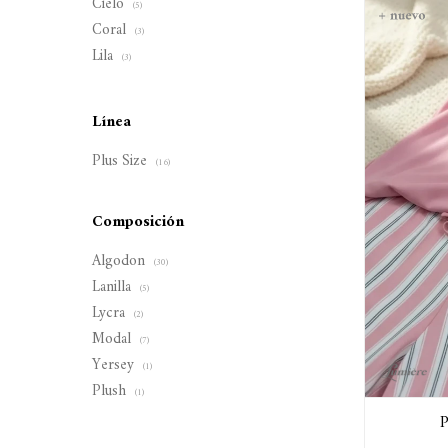
Cielo
(5)
Coral
(3)
Lila
(3)
Línea
Plus Size
(16)
Composición
Algodon
(30)
Lanilla
(5)
Lycra
(2)
Modal
(7)
Yersey
(1)
Plush
(1)
P