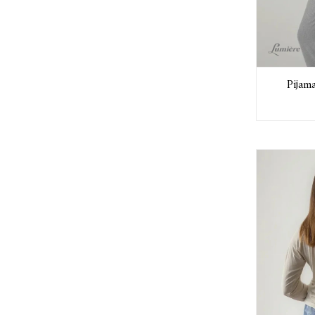
Pijam