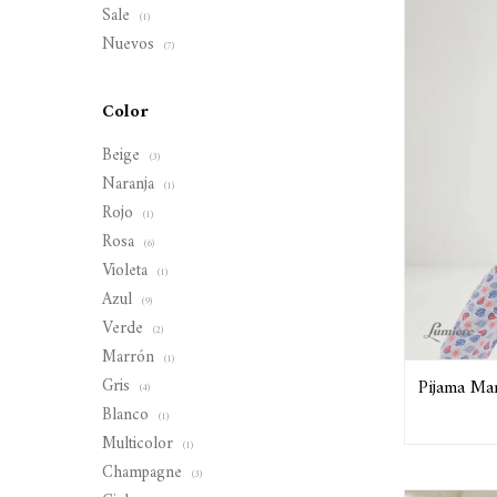
Sale
(1)
Nuevos
(7)
Color
Beige
(3)
Naranja
(1)
Rojo
(1)
Rosa
(6)
Violeta
(1)
Azul
(9)
Verde
(2)
Marrón
(1)
Gris
Pijama Ma
(4)
Blanco
(1)
Multicolor
(1)
Champagne
(3)