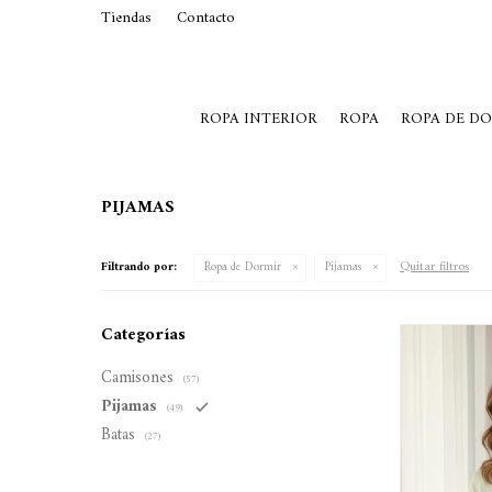
Tiendas
Contacto
29015369
Lunes a Viernes de 10 a 19 y S
ROPA INTERIOR
ROPA
ROPA DE D
PIJAMAS
Quitar filtros
Filtrando por:
Ropa de Dormir
Pijamas
Categorías
Camisones
(57)
Pijamas
(49)
Batas
(27)