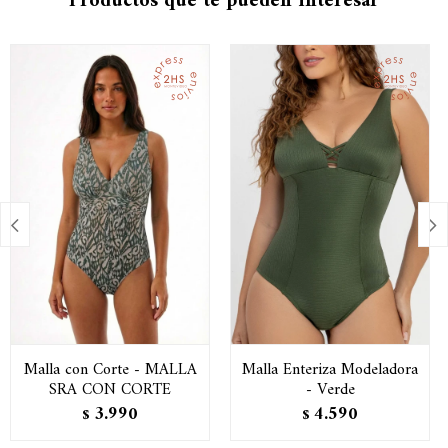
Productos que te pueden interesar


Malla con Corte - MALLA
Malla Enteriza Modeladora
SRA CON CORTE
- Verde
3.990
4.590
$
$