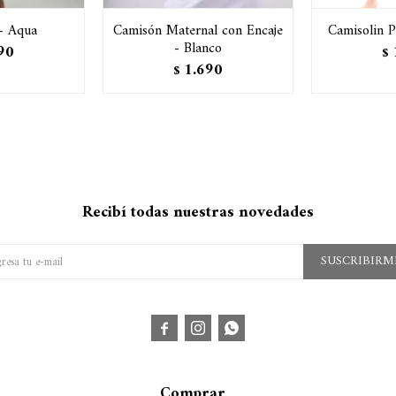
- Aqua
Camisón Maternal con Encaje
Camisolin P
- Blanco
90
$
1.690
$
Recibí todas nuestras novedades
SUSCRIBIRM



Comprar