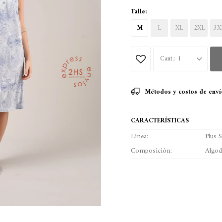
Talle:
M
L
XL
2XL
3X
1
Métodos y costos de enví
CARACTERÍSTICAS
Línea
Plus S
Composición
Algo