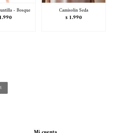
untilla - Bosque
Camisolin Seda
CAMIS
1.990
1.990
$
E
Mi cuenta