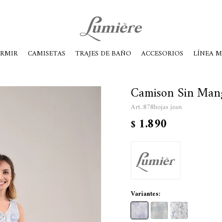
ábados de 10 a 14
ORMIR
CAMISETAS
TRAJES DE BAÑO
ACCESORIOS
LÍNEA 
Camison Sin Mang
878hojas jean
1.890
$
Variantes: