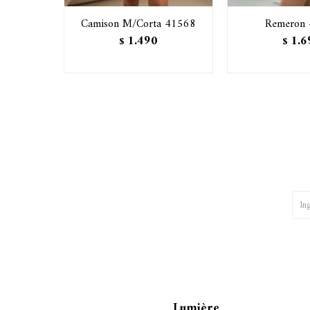
Camison M/Corta 41568
Remeron 
1.490
1.6
$
$
Lumière