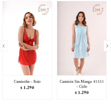


Camisolin - Rojo
Camisón Sin Manga 41551
- Cielo
1.290
$
1.290
$