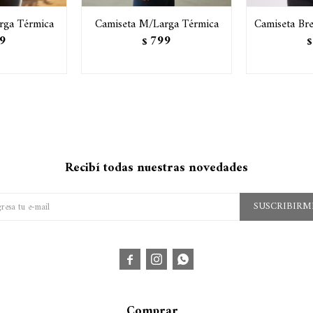
rga Térmica
Camiseta M/Larga Térmica
Camiseta Bre
9
799
$
$
Recibí todas nuestras novedades
SUSCRIBIRM



Comprar