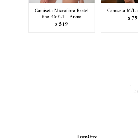
Camiseta Microfibra Bretel
Camiseta M/La
fino 46021 - Arena
79
$
519
$
Lumière