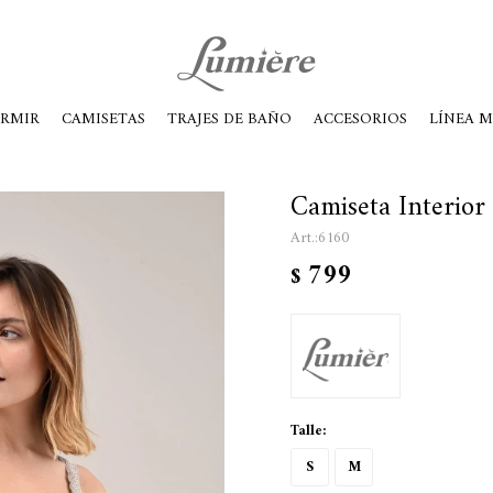
ábados de 10 a 14
ORMIR
CAMISETAS
TRAJES DE BAÑO
ACCESORIOS
LÍNEA 
Camiseta Interio
6160
799
$
Talle:
S
M