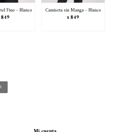
tel Fino - Blanco
Camiseta sin Manga - Blanco
Poler
849
849
$
E
Mi cuenta