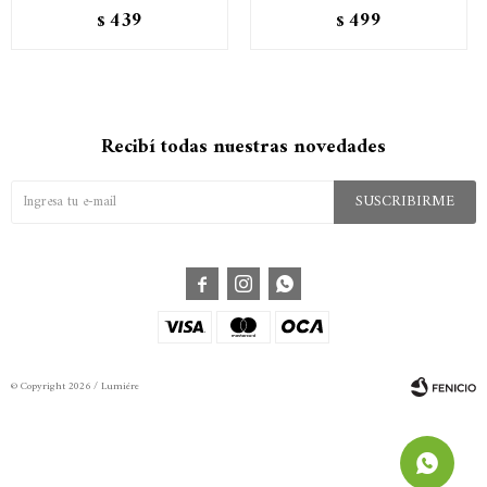
439
499
$
$
Recibí todas nuestras novedades
SUSCRIBIRME



© Copyright 2026 / Lumiére