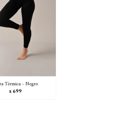
za Térmica - Negro
699
$