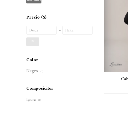
Precio
($)
OK
Color
Negro
(1)
Cal
Composición
Lycra
(1)