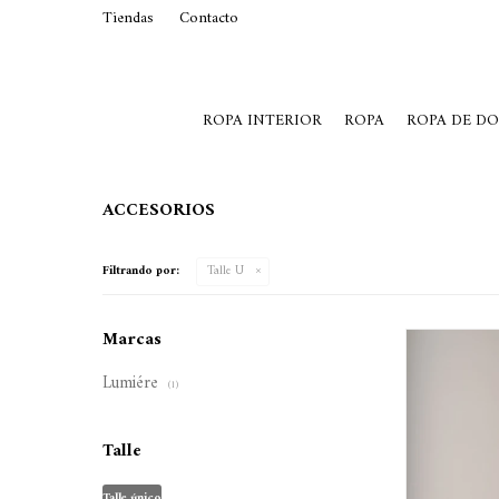
Tiendas
Contacto
29015369
Lunes a Viernes de 10 a 19 y S
ROPA INTERIOR
ROPA
ROPA DE D
ACCESORIOS
Filtrando por:
Talle U
Marcas
Lumiére
(1)
Talle
Talle único