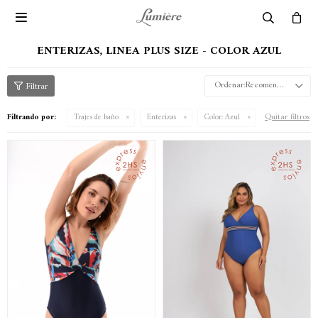

ENTERIZAS, LINEA PLUS SIZE - COLOR AZUL
Recomendados
Quitar filtros
Filtrando por:
Trajes de baño
Enterizas
Color:
Azul