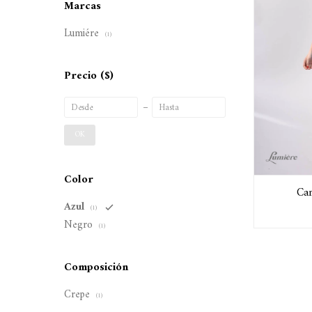
Marcas
Lumiére
(1)
Precio
($)
OK
Color
Cam
Azul
(1)
Negro
(1)
Composición
Crepe
(1)