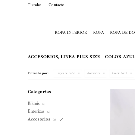
Tiendas
Contacto
29015369
Lunes a Viernes de 10 a 19 y S
ROPA INTERIOR
ROPA
ROPA DE D
ACCESORIOS, LINEA PLUS SIZE - COLOR AZUL
Filtrando por:
Trajes de baño
Accesorios
Color:
Azul
Categorías
Bikinis
(2)
Enterizas
(2)
Accesorios
(1)