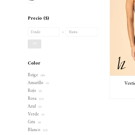
Precio
($)
OK
Color
Beige
(40)
Amarillo
Vest
(1)
Rojo
(2)
Rosa
(21)
Azul
(1)
Verde
(1)
Gris
(4)
Blanco
(22)