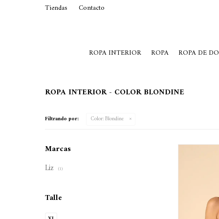
Tiendas
Contacto
29015369
Lunes a Viernes de 10 a 19 y S
ROPA INTERIOR
ROPA
ROPA DE D
ROPA INTERIOR - COLOR BLONDINE
Filtrando por:
Color:
Blondine
Marcas
Liz
(1)
Talle
XL